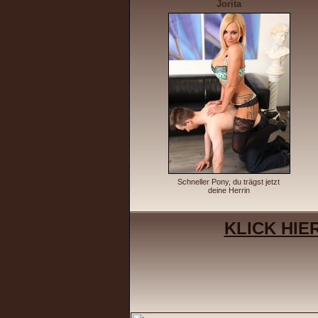
Jorita
Schneller Pony, du trägst jetzt
deine Herrin
KLICK HIE