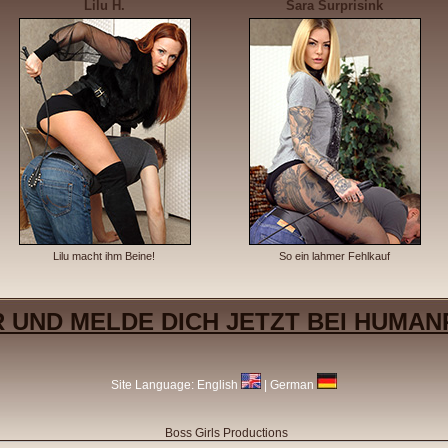
Lilu H.
Sara Surprisink
Lilu macht ihm Beine!
So ein lahmer Fehlkauf
R UND MELDE DICH JETZT BEI HUMAN
Site Language:
English
|
German
Boss Girls Productions