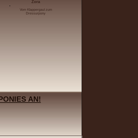
Zora
Vom Klappergaul zum
Dressurpony
PONIES AN!