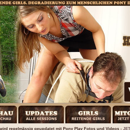
ird regelmässig geupdatet mit Pony Play Fotos und Videos -
JE