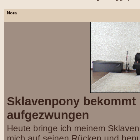
Nora
Sklavenpony bekommt h
aufgezwungen
Heute bringe ich meinem Sklaven 
mich auf seinen Rücken und benutz