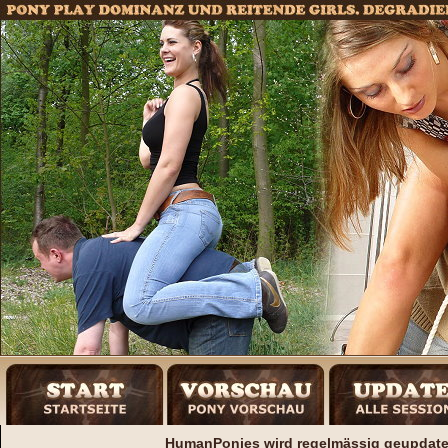
HumanPonies wird regelmässig geupdatet