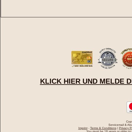
KLICK HIER UND MELDE D
Cop
Servicemail & Abu
Imprint
-
Terms & Conditions
|
Privacy P
You must be 18 years or older to u