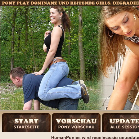
HumanPonies wird regelmässig geupdatet