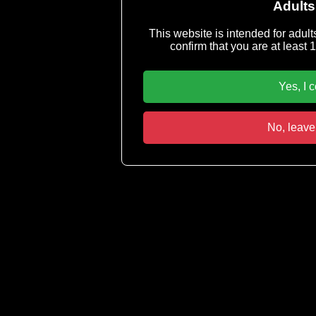
Adults
This website is intended for adult
confirm that you are at least 1
Yes, I 
No, leave