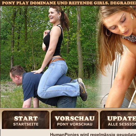
HumanPonies wird regelmässig geupdatet