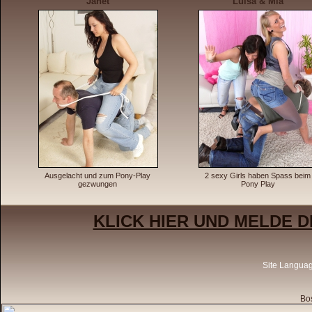
Janet
Luisa & Mia
Ausgelacht und zum Pony-Play
2 sexy Girls haben Spass beim
gezwungen
Pony Play
KLICK HIER UND MELDE D
Site Langua
Bos