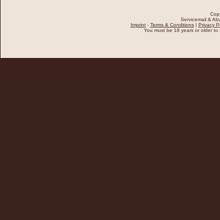
Cop
Servicemail & Abu
Imprint
-
Terms & Conditions
|
Privacy P
You must be 18 years or older to u