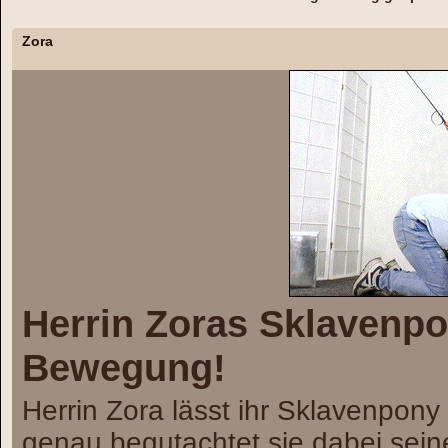
Zora
Herrin Zoras Sklavenpo
Bewegung!
Herrin Zora lässt ihr Sklavenpon
genau begutachtet sie dabei sein