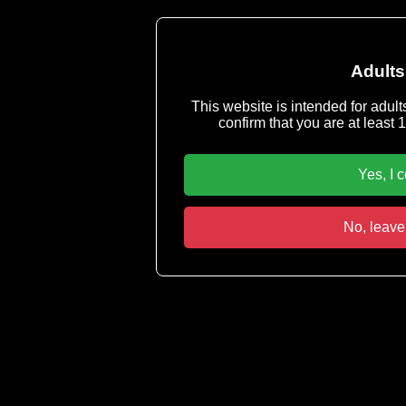
Adults
This website is intended for adult
confirm that you are at least 1
Yes, I 
No, leave