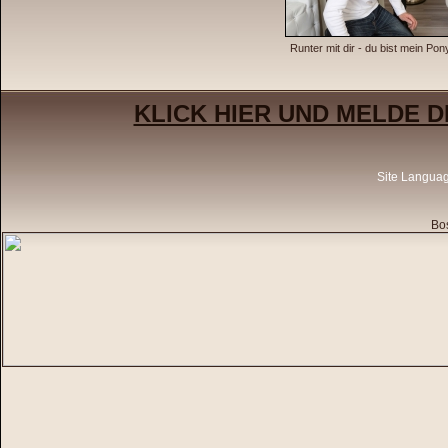
Runter mit dir - du bist mein Pon
KLICK HIER UND MELDE D
Site Langua
Bos