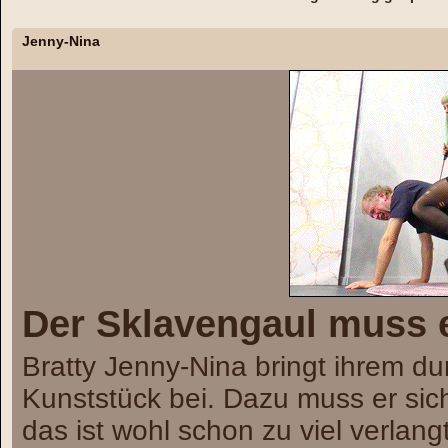
Jenny-Nina
Der Sklavengaul muss e
Bratty Jenny-Nina bringt ihrem 
Kunststück bei. Dazu muss er sich
das ist wohl schon zu viel verlan