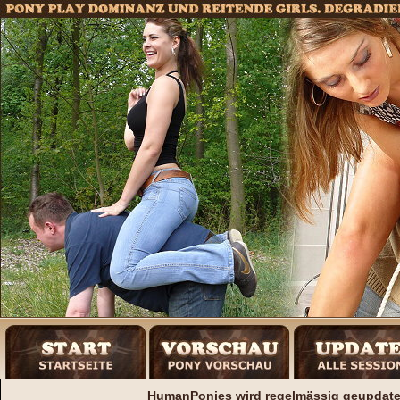
HumanPonies wird regelmässig geupdatet